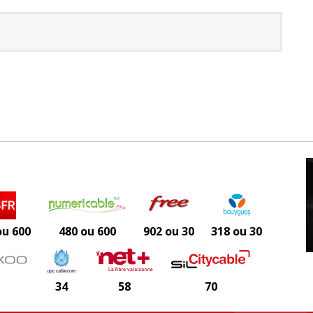
ou 600
480 ou 600
902 ou 30
318 ou 30
34
58
70