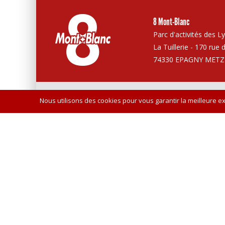
8 Mont-Blanc
Parc d'activités des L
La Tuillerie - 170 rue 
74330 EPAGNY METZ
Vie privée
Canaux de réception
Plan de site
Crédits
Nous utilisons des cookies pour vous garantir la meilleure ex