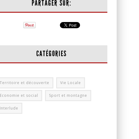
PARTAGER SUR:
CATÉGORIES
Territoire et découverte
Vie Locale
Economie et social
Sport et montagne
Interlude