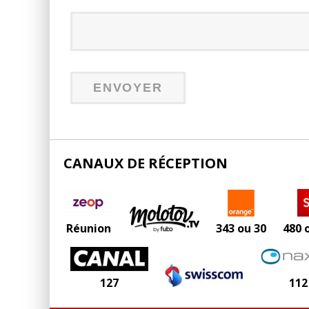
CANAUX DE RÉCEPTION
Réunion
343 ou 30
480 
127
112