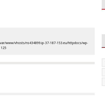
n /var/www/vhosts/ns434899.ip-37-187-153.eu/httpdocs/wp-
e 125