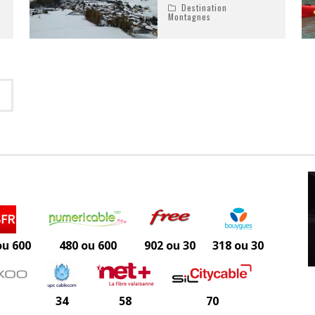
Destination
Montagnes
ou 600
480 ou 600
902 ou 30
318 ou 30
34
58
70