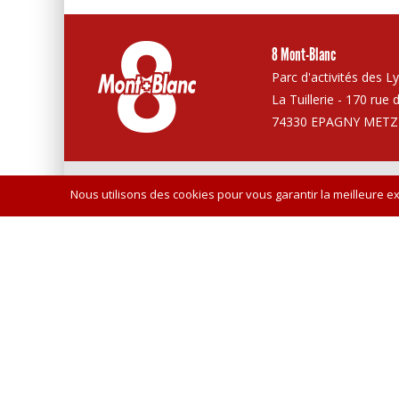
8 Mont-Blanc
Parc d'activités des L
La Tuillerie - 170 rue 
74330 EPAGNY METZ
Vie privée
Canaux de réception
Plan de site
Crédits
Nous utilisons des cookies pour vous garantir la meilleure ex