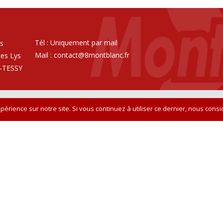
Tél : Uniquement par mail
ys
Mail :
contact@8montblanc.fr
des Lys
-TESSY
périence sur notre site. Si vous continuez à utiliser ce dernier, nous cons