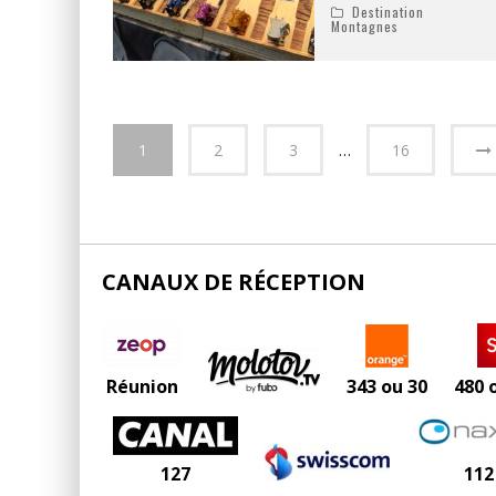
Destination
Montagnes
1
2
3
…
16
CANAUX DE RÉCEPTION
Réunion
343 ou 30
480 
127
112