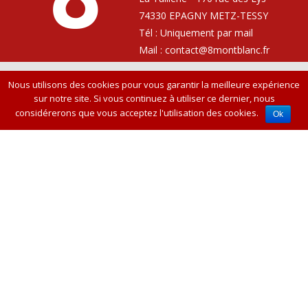
74330 EPAGNY METZ-TESSY
Tél : Uniquement par mail
Mail :
contact@8montblanc.fr
Nous utilisons des cookies pour vous garantir la meilleure expérience
Vie privée
Canaux de réception
Plan de site
Crédits
sur notre site. Si vous continuez à utiliser ce dernier, nous
considérerons que vous acceptez l'utilisation des cookies.
Ok